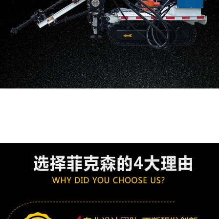
氣動架柱式鉆
氣動履帶式鉆
架柱支撐氣動
全部分類
機
機
手持式鉆機