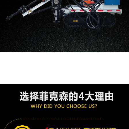
氣動架柱式鉆
氣動履帶式鉆
架柱支撐氣動
全部分類
機
機
手持式鉆機