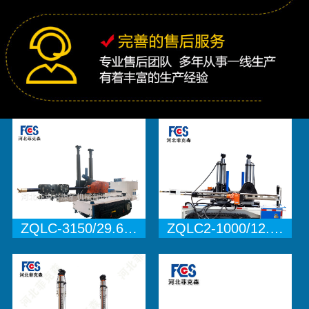
ZQLC-3150/29.6…
ZQLC2-1000/12.…